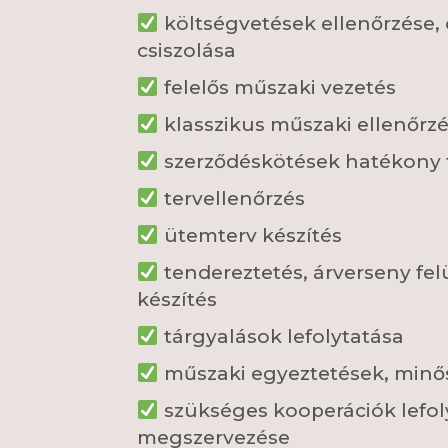
költségvetések ellenőrzése, 
csiszolása
felelős műszaki vezetés
klasszikus műszaki ellenőrz
szerződéskötések hatékony 
tervellenőrzés
ütemterv készítés
tendereztetés, árverseny fel
készítés
tárgyalások lefolytatása
műszaki egyeztetések, minő
szükséges kooperációk lefol
megszervezése