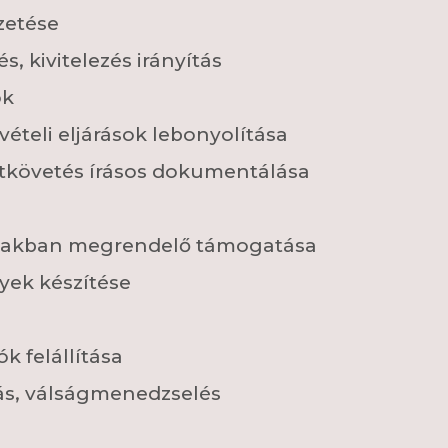
zetése
, kivitelezés irányítás
ok
ételi eljárások lebonyolítása
tkövetés írásos dokumentálása
szakban megrendelő támogatása
yek készítése
 felállítása
, válságmenedzselés