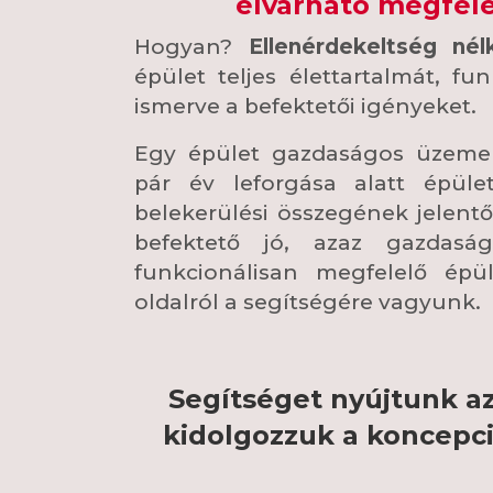
elvárható megfele
Hogyan?
Ellenérdekeltség nél
épület teljes élettartalmát, fun
ismerve a befektetői igényeket.
Egy épület gazdaságos üzemelt
pár év leforgása alatt épüle
belekerülési összegének jelentő
befektető jó, azaz gazdaság
funkcionálisan megfelelő épü
oldalról a segítségére vagyunk.
Segítséget nyújtunk az
kidolgozzuk a koncepci