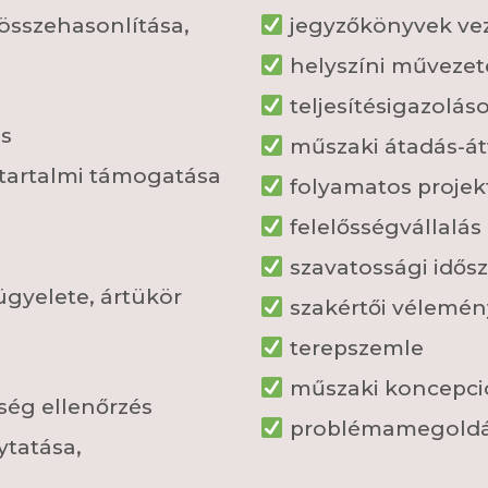
összehasonlítása,
jegyzőkönyvek ve
helyszíni művezetés
teljesítésigazolás
és
műszaki átadás-átv
tartalmi támogatása
folyamatos projek
felelősségvállalás
szavatossági idő
ügyelete, ártükör
szakértői vélemén
terepszemle
műszaki koncepciók
ség ellenőrzés
problémamegoldás
ytatása,