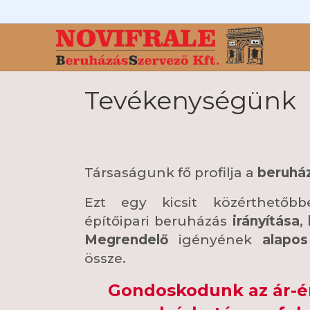
Tevékenységünk
Társaságunk fő profilja a
beruhá
Ezt egy kicsit közérthetőb
építőipari beruházás
irányítása
,
Megrendelő
igényének
alapos
össze.
Gondoskodunk az ár-é