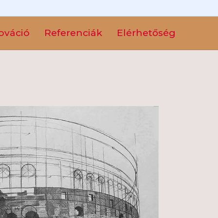
ováció
Referenciák
Elérhetőség