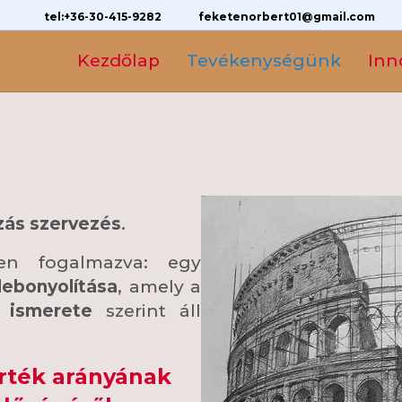
tel:+36-30-415-9282
feketenorbert01@gmail.com
Kezdőlap
Tevékenységünk
Inn
zás szervezés
.
ben fogalmazva: egy
lebonyolítása
, amely a
 ismerete
szerint áll
rték arányának